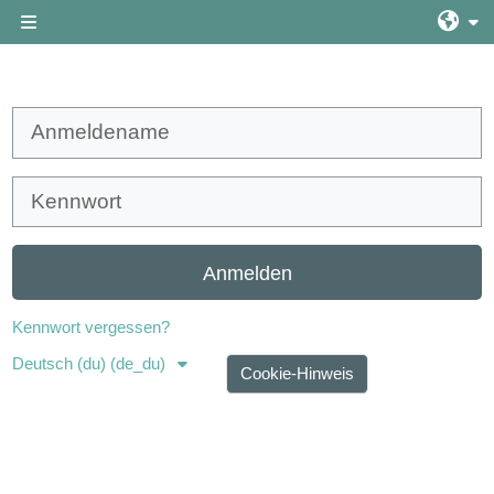
Zum Hauptinhalt
Website-Übersicht
Anmeldename
Kennwort
Anmelden
Kennwort vergessen?
Deutsch (du) ‎(de_du)‎
Cookie-Hinweis